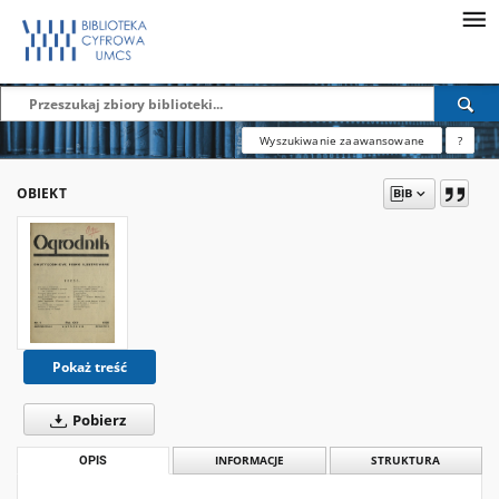
Wyszukiwanie zaawansowane
?
OBIEKT
Pokaż treść
Pobierz
OPIS
INFORMACJE
STRUKTURA