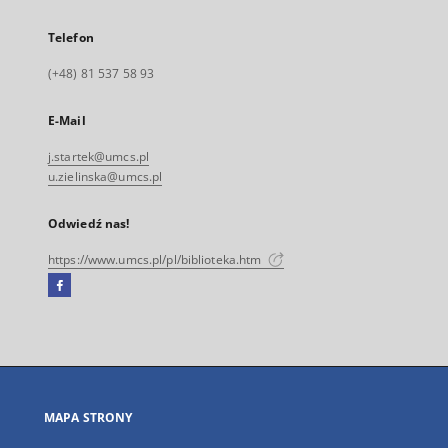
Telefon
(+48) 81 537 58 93
E-Mail
j.startek@umcs.pl
u.zielinska@umcs.pl
Odwiedź nas!
https://www.umcs.pl/pl/biblioteka.htm
Facebook
Link
zewnętrzny,
otworzy
się
w
nowej
MAPA STRONY
karcie