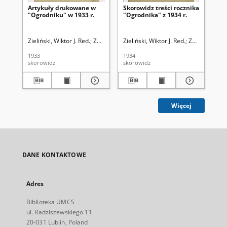
Artykuły drukowane w
Skorowidz treści rocznika
Sk
"Ogrodniku" w 1933 r.
"Ogrodnika" z 1934 r.
dr
"O
Zieliński, Wiktor J. Red.
Związek Polskich Zrzeszeń Ogrodniczych
Zieliński, Wiktor J. Red.
Związek Pols
Kle
1933
1934
192
skorowidz
skorowidz
sko
Więcej
DANE KONTAKTOWE
Adres
Biblioteka UMCS
ul. Radziszewskiego 11
20-031 Lublin, Poland