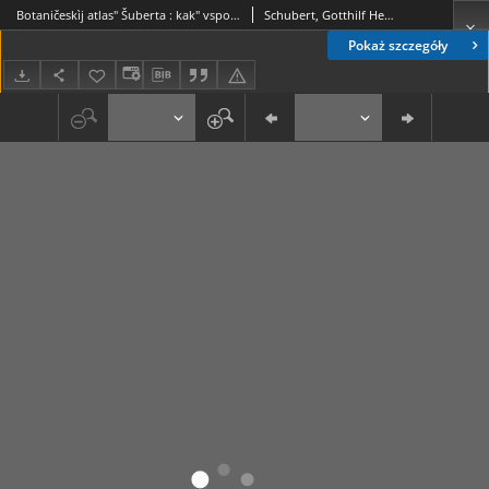
Botaničeskìj atlas" Šuberta : kak" vspomogatel'noe dopolnenìe ko vsâkomu učebnomu rukovodstvu s" priloženìem" kratkago poâsnitel'nago teksta
Schubert, Gotthilf Heinrich von (1780-1860)
Pokaż szczegóły