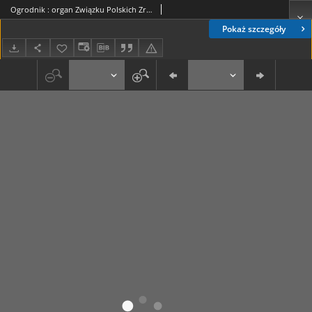
Ogrodnik : organ Związku Polskich Zrzeszeń Ogrodniczych red. W. J. Zieliński. R. 24, nr 12 (30 czerwca 1934)
Pokaż szczegóły