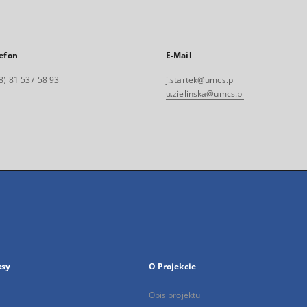
efon
E-Mail
8) 81 537 58 93
j.startek@umcs.pl
u.zielinska@umcs.pl
ksy
O Projekcie
Opis projektu