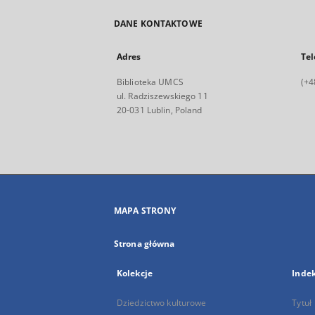
DANE KONTAKTOWE
Adres
Tel
Biblioteka UMCS
(+4
ul. Radziszewskiego 11
20-031 Lublin, Poland
MAPA STRONY
Strona główna
Kolekcje
Inde
Dziedzictwo kulturowe
Tytuł