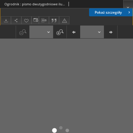
Ogrodnik : pismo dwutygodniowe ilustrowane obejmujące wszystkie działy ogrodnictwa / pod red. W. J. Zielińskiego. R. 21, nr 8 (23 kwietnia 1931)
Pokaż szczegóły