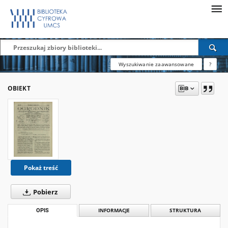
Wyszukiwanie zaawansowane
?
OBIEKT
Pokaż treść
Pobierz
OPIS
INFORMACJE
STRUKTURA