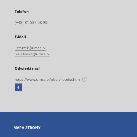
Telefon
(+48) 81 537 58 93
E-Mail
j.startek@umcs.pl
u.zielinska@umcs.pl
Odwiedź nas!
https://www.umcs.pl/pl/biblioteka.htm
Facebook
Link
zewnętrzny,
otworzy
się
w
nowej
MAPA STRONY
karcie