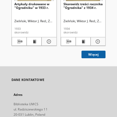
Artykuły drukowane w
Skorowidz treści rocznika
Sk
"Ogrodniku" w 1933 r.
"Ogrodnika" z 1934 r.
dr
"O
Zieliński, Wiktor J. Red.
Związek Polskich Zrzeszeń Ogrodniczych
Zieliński, Wiktor J. Red.
Związek Pols
Kle
1933
1934
192
skorowidz
skorowidz
sko
Więcej
DANE KONTAKTOWE
Adres
Biblioteka UMCS
ul. Radziszewskiego 11
20-031 Lublin, Poland