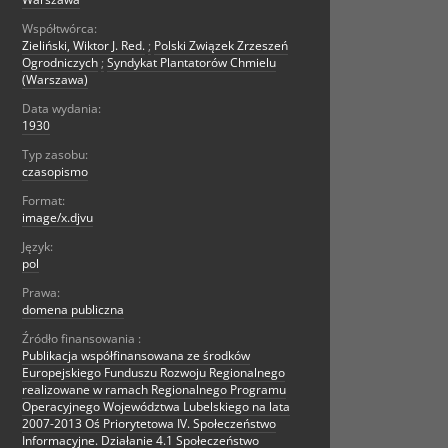
Współtwórca:
Zieliński, Wiktor J. Red.
;
Polski Związek Zrzeszeń
Ogrodniczych
;
Syndykat Plantatorów Chmielu
(Warszawa)
Data wydania:
1930
Typ zasobu:
czasopismo
Format:
image/x.djvu
Język:
pol
Prawa:
domena publiczna
Źródło finansowania :
Publikacja współfinansowana ze środków
Europejskiego Funduszu Rozwoju Regionalnego
realizowane w ramach Regionalnego Programu
Operacyjnego Województwa Lubelskiego na lata
2007-2013 Oś Priorytetowa IV. Społeczeństwo
Informacyjne. Działanie 4.1 Społeczeństwo