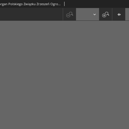
Ogrodnik : organ Polskiego Związku Zrzeszeń Ogrodniczych i Syndykatu Plantatorów Chmielu. R. 20, nr 12 (26 czerwca 1930)