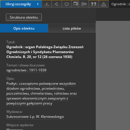
Ukryj szczegóły
Struktura obiektu
Opis obiektu
Lista plików
Tytuł:
Ogrodnik : organ Polskiego Związku Zrzeszeń
Ogrodniczych i Syndykatu Plantatorów
Chmielu. R. 20, nr 12 (26 czerwca 1930)
Temat i słowa kluczowe:
ogrodnictwo
;
1911-1939
Opis:
Podtyt.: czasopismo poświęcone wszystkim
działom ogrodnictwa, przetwórstwu,
pszczelnictwu, chmielarstwu, rolnictwu oraz
sprawom ekonomicznym związanym z
powyższymi gałęziami pracy
Wydawca:
Sukcesorowie ś.p. W. Kleniewskiego
Miejsce wydania:
Warszawa