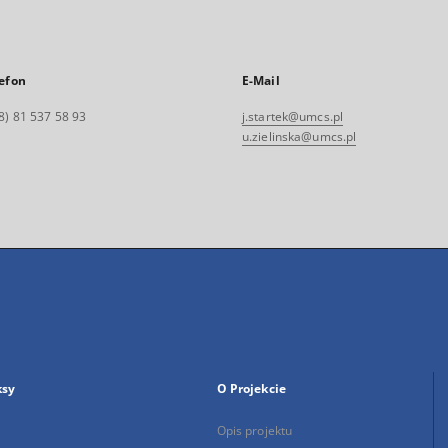
efon
E-Mail
8) 81 537 58 93
j.startek@umcs.pl
u.zielinska@umcs.pl
ksy
O Projekcie
Opis projektu