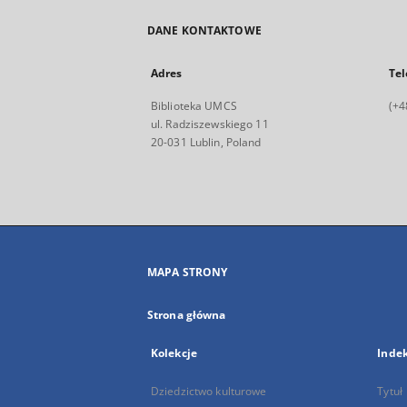
DANE KONTAKTOWE
Adres
Tel
Biblioteka UMCS
(+4
ul. Radziszewskiego 11
20-031 Lublin, Poland
MAPA STRONY
Strona główna
Kolekcje
Inde
Dziedzictwo kulturowe
Tytuł