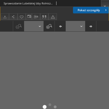
Sprawozdanie Lubelskiej Izby Rolniczej za Okres od 1 kwietnia 1933 r do 31 marca 1934 r.
Pokaż szczegóły