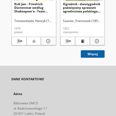
Król Jan - Friedrich
Ogrodnik : dwutygodnik
Og
Dürrenmat według
poświęcony sprawom
po
Shakespear'a : Teatr
ogrodnictwa polskiego.
og
Dramatyczny
R. 11, nr 19 (1
R. 
październik 1921)
19
Tomaszewski, Henryk (1914-2005)
Szanior, Franciszek (1853-1945). Red
Sza
1970
1921.
192
plakat
czasopismo
cza
Więcej
DANE KONTAKTOWE
Adres
Biblioteka UMCS
ul. Radziszewskiego 11
20-031 Lublin, Poland