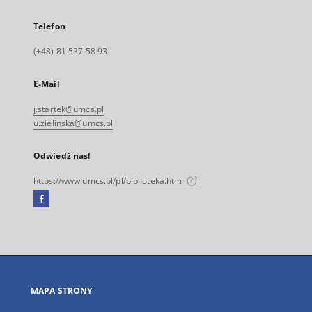
Telefon
(+48) 81 537 58 93
E-Mail
j.startek@umcs.pl
u.zielinska@umcs.pl
Odwiedź nas!
https://www.umcs.pl/pl/biblioteka.htm
Facebook
Link
zewnętrzny,
otworzy
się
w
nowej
MAPA STRONY
karcie