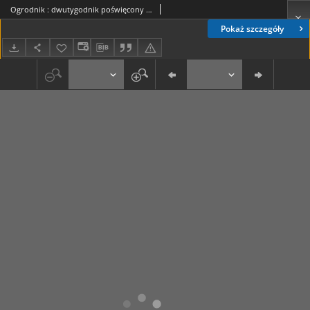
Ogrodnik : dwutygodnik poświęcony sprawom ogrodnictwa polskiego. R. 11, nr 18 (15 wrzesień 1921)
Pokaż szczegóły