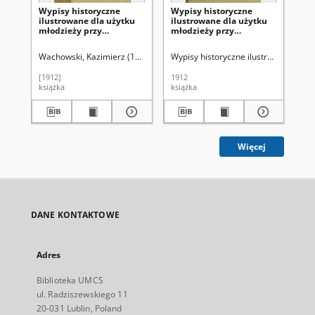
Wypisy historyczne
Wypisy historyczne
Pie
ilustrowane dla użytku
ilustrowane dla użytku
pią
młodzieży przy
młodzieży przy
po
nauczaniu dziejów
nauczaniu dziejów
po
powszechnych. T. 1,
powszechnych. T. 1,
Wachowski, Kazimierz (1873-1943). Red.
Wypisy historyczne ilustrowane dla u
Jastrzębska, Justyna ( -1944).
Bal
Historya starożytna. Cz.
Historya starożytna. Cz.
1, Dzieje Wschodu i
2, Dzieje Rzymu
[1912]
1912
193
Grecyi
książka
książka
ksi
Więcej
DANE KONTAKTOWE
Adres
Biblioteka UMCS
ul. Radziszewskiego 11
20-031 Lublin, Poland