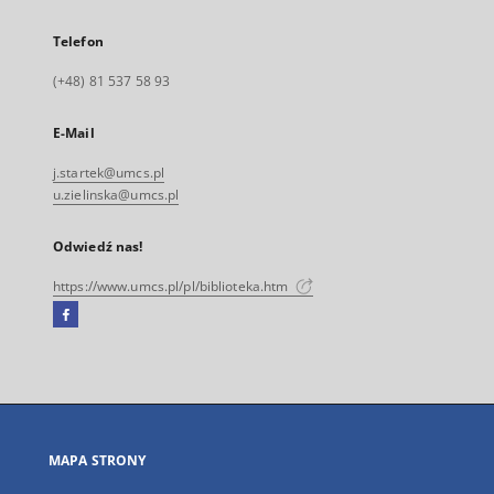
Telefon
(+48) 81 537 58 93
E-Mail
j.startek@umcs.pl
u.zielinska@umcs.pl
Odwiedź nas!
https://www.umcs.pl/pl/biblioteka.htm
Facebook
Link
zewnętrzny,
otworzy
się
w
nowej
MAPA STRONY
karcie