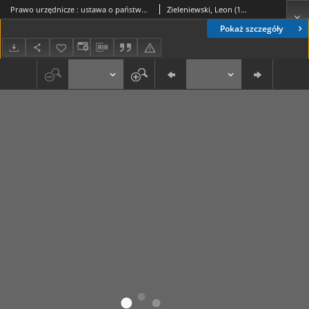
Prawo urzędnicze : ustawa o państwowej służbie cywilnej, postępowanie dyscyplinarne, przepisy uposażeniowe : przepisy związkowe, rozporządzenia wykonawcze, okólniki, orzecznictwo
Zieleniewski, Leon (1899-1940)
Pokaż szczegóły