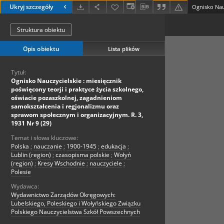
Ukryj szczegóły
Struktura obiektu
Opis obiektu
Lista plików
Tytuł:
Ognisko Nauczycielskie : miesięcznik
poświęcony teorji i praktyce życia szkolnego,
oświacie pozaszkolnej, zagadnieniom
samokształcenia i regjonalizmu oraz
sprawom społecznym i organizacyjnym. R. 3,
1931 Nr 9 (29)
Temat i słowa kluczowe:
Polska
;
nauczanie
;
1900-1945
;
edukacja
;
Lublin (region)
;
czasopisma polskie
;
Wołyń
(region)
;
Kresy Wschodnie
;
nauczyciele
;
Polesie
Wydawca:
Wydawnictwo Zarządów Okręgowych:
Lubelskiego, Poleskiego i Wołyńskiego Związku
Polskiego Nauczycielstwa Szkół Powszechnych