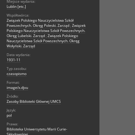
Miejsce wydania:
Lublin [etc.]
Współtwórca:
Związek Polskiego Nauczycielstwa Szkół
Powszechnych. Okręg Poleski. Zarząd
;
Związek
Polskiego Nauczycielstwa Szkół Powszechnych.
Okręg Lubelski. Zarząd
;
Związek Polskiego
Nauczycielstwa Szkół Powszechnych. Okręg
Wołyński. Zarząd
Data wydania:
1931-11
Typ zasobu:
czasopismo
Format:
image/x.djvu
Źródło:
Zasoby Biblioteki Głównej UMCS
Język:
pol
Prawa:
Biblioteka Uniwersytetu Marii Curie-
Skłodowskiej