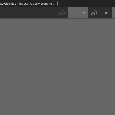
Ognisko Nauczycielskie : miesięcznik poświęcony teorji i praktyce życia szkolnego, oświacie pozaszkolnej, zagadnieniom samokształcenia i regjonalizmu oraz sprawom społecznym i organizacyjnym. R. 3, 1931 Nr 9 (29)