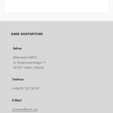
DANE KONTAKTOWE
Adres
Biblioteka UMCS
ul. Radziszewskiego 11
20-031 Lublin, Poland
Telefon
(+48) 81 537 58 93
E-Mail
j.startek@umcs.pl