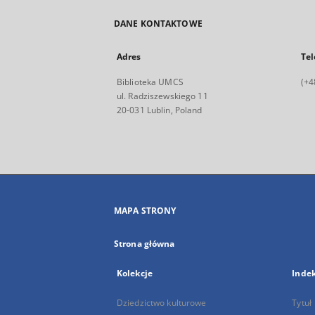
DANE KONTAKTOWE
Adres
Tel
Biblioteka UMCS
(+4
ul. Radziszewskiego 11
20-031 Lublin, Poland
MAPA STRONY
Strona główna
Kolekcje
Inde
Dziedzictwo kulturowe
Tytuł