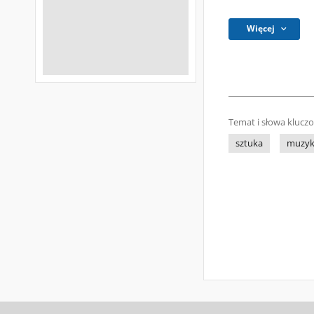
Więcej
Temat i słowa klucz
sztuka
muzy