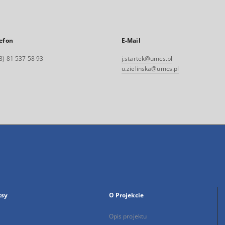
efon
E-Mail
8) 81 537 58 93
j.startek@umcs.pl
u.zielinska@umcs.pl
ksy
O Projekcie
Opis projektu