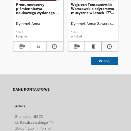
Prenumeratorzy
Wojciech Tomaszewski:
Wp
piśmiennictwa
Warszawskie edytorstwo
Ad
naukowego wydanego w
muzyczne w latach 1772-
Ko
Królestwie Polskim w
1865.- Warszawa:
Wo
pierwszej połowie XIX
Biblioteka Narodowa,
Zj
Dymmel, Anna
Dymmel, Anna
Gaworczyk, Teresa. 
Ma
wieku
1992. - 352 s. / Z dziejów
Ro
kultury czytelniczej w
są
1992
1995
202
Polsce; t. 5 [recenzja]
19
książka
artykuł
art
pr
Więcej
DANE KONTAKTOWE
Adres
Biblioteka UMCS
ul. Radziszewskiego 11
20-031 Lublin, Poland