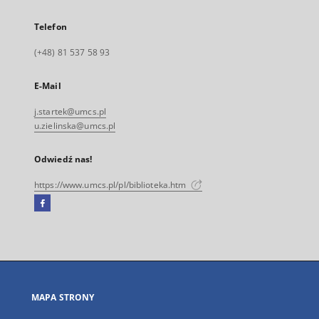
Telefon
(+48) 81 537 58 93
E-Mail
j.startek@umcs.pl
u.zielinska@umcs.pl
Odwiedź nas!
https://www.umcs.pl/pl/biblioteka.htm
Facebook
Link
zewnętrzny,
otworzy
się
w
nowej
MAPA STRONY
karcie