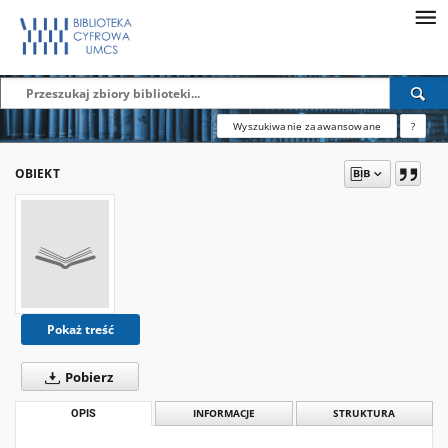
Wyszukiwanie zaawansowane
?
OBIEKT
Pokaż treść
Pobierz
OPIS
INFORMACJE
STRUKTURA