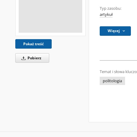
Typ zasobu:
artykuł
Więcej
Pokaż treść
Pobierz
Temat i słowa klucz
politologia