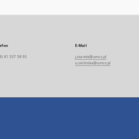
efon
E-Mail
8) 81 537 58 93
j.startek@umcs.pl
u.zielinska@umcs.pl