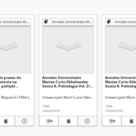
s Mariae Curie-Skłodowska. Sectio K, Politologia
Annales Universitatis Mariae Curie-Skłodowska. Sectio K, Politologia
Annales Universitatis Mariae Curie-Skło
ie prawu do
Annales Universitatis
Annales Universi
wienia na
Mariae Curie-Skłodowska.
Mariae Curie-Skł
 polityki
Sectio K. Politologia Vol. 2/3
Sectio K. Politolog
epubliki
- okładka, karta tytułowa,
okładka, karta ty
obec Tybetu
spis treści
treści
Curie-Skłodowskiej (Lublin)
 Wojciech (1964-)
Uniwersytet Marii Curie-Skłodowskiej (Lublin)
Uniwersytet Marii Curie-Skłodowskiej (Lublin)
Uniwersytet Marii 
1996
1994
czasopismo
czasopismo