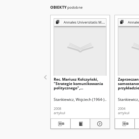
OBIEKTY
podobne
Annales Universitatis Mariae Curie-Skłodowska. Sectio K, Politologia
Annales Universitati
Rec. Mariusz Kolczyński,
Zaprzeczan
"Strategie komunikowania
samostano
politycznego",
przykładzie
Wydawnictwo Uniwersytetu
Chińskiej R
Śląskiego, Katowice 2007, ss.
Ludowej w
Stankiewicz, Wojciech (1964-)
Uniwersytet Marii 
Stankiewicz,
385
2008
2004
artykuł
artykuł