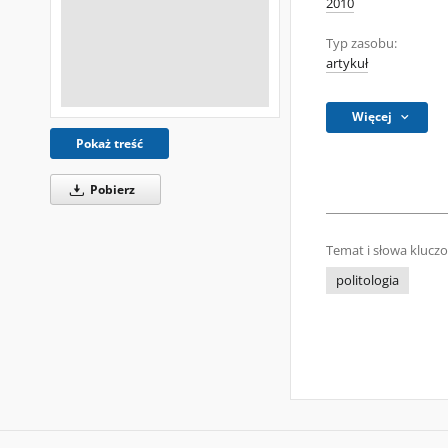
2010
Typ zasobu:
artykuł
Więcej
Pokaż treść
Pobierz
Temat i słowa klucz
politologia