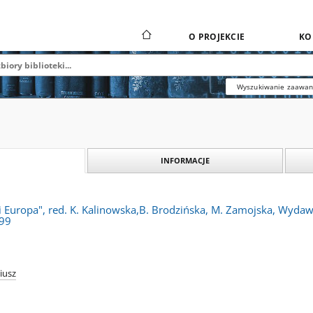
O PROJEKCIE
KO
Wyszukiwanie zaawa
INFORMACJE
I i Europa", red. K. Kalinowska,B. Brodzińska, M. Zamojska, Wy
299
iusz