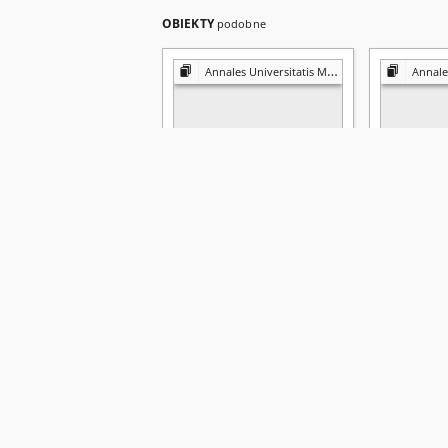
OBIEKTY
podobne
Annales Universitatis Mariae Curie-Skłodowska. Sectio K, Politologia
Annales Universitati
Annales Universitatis
Annales Uni
Mariae Curie-Skłodowska.
Mariae Cur
Sectio K. Politologia Vol. 2/3
Sectio K. Po
- okładka, karta tytułowa,
okładka, ka
spis treści
treści
Uniwersytet Marii Curie-Skłodowskiej (Lublin)
Uniwersytet 
1996
1994
czasopismo
czasopismo