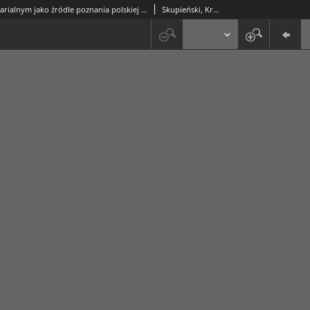
O znaku notarialnym jako źródle poznania polskiej heraldyki średniowiecznej
Skupieński, Krzysztof (1951-)