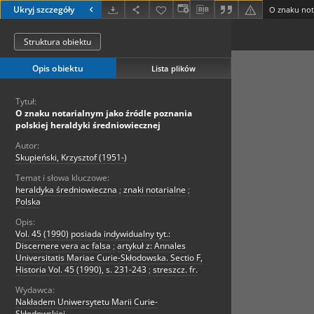
Ukryj szczegóły
Struktura obiektu
Opis obiektu
Lista plików
Tytuł:
O znaku notarialnym jako źródle poznania
polskiej heraldyki średniowiecznej
Autor:
Skupieński, Krzysztof (1951-)
Temat i słowa kluczowe:
heraldyka średniowieczna
;
znaki notarialne
;
Polska
Opis:
Vol. 45 (1990) posiada indywidualny tyt.:
Discernere vera ac falsa
;
artykuł z: Annales
Universitatis Mariae Curie-Skłodowska. Sectio F,
Historia Vol. 45 (1990), s. 231-243
;
streszcz. fr.
Wydawca:
Nakładem Uniwersytetu Marii Curie-
Skłodowskiej