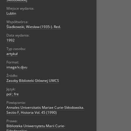
Miejsce wydania:
Lublin
Współtwórca:
Śladkowski, Wiesław (1935-). Red.
Data wydania:
1992
Typ zasobu:
artykuł
Format:
image/x.djvu
Źródło:
Zasoby Biblioteki Głównej UMCS
Język:
pol ; fre
Powiązania:
Annales Universitatis Mariae Curie-Skłodowska.
Sectio F, Historia Vol. 45 (1990)
Prawa:
Biblioteka Uniwersytetu Marii Curie-
Skłodowskiej