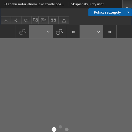
O znaku notarialnym jako źródle poznania polskiej heraldyki średniowiecznej
Skupieński, Krzysztof (1951-)
Pokaż szczegóły