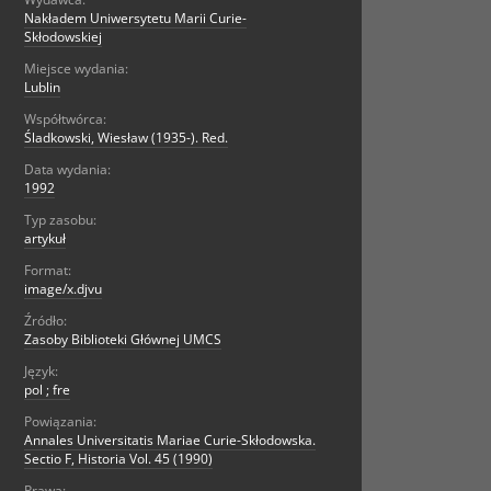
Nakładem Uniwersytetu Marii Curie-
Skłodowskiej
Miejsce wydania:
Lublin
Współtwórca:
Śladkowski, Wiesław (1935-). Red.
Data wydania:
1992
Typ zasobu:
artykuł
Format:
image/x.djvu
Źródło:
Zasoby Biblioteki Głównej UMCS
Język:
pol ; fre
Powiązania:
Annales Universitatis Mariae Curie-Skłodowska.
Sectio F, Historia Vol. 45 (1990)
Prawa: