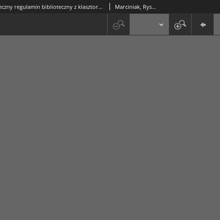
Piętnastowieczny regulamin biblioteczny z klasztoru kanoników regularnych w Trzemesznie
Marciniak, Ryszard (1939-2009)