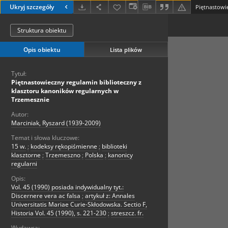
Ukryj szczegóły
Struktura obiektu
Opis obiektu
Lista plików
Tytuł:
Piętnastowieczny regulamin biblioteczny z
klasztoru kanoników regularnych w
Trzemesznie
Autor:
Marciniak, Ryszard (1939-2009)
Temat i słowa kluczowe:
15 w.
;
kodeksy rękopiśmienne
;
biblioteki
klasztorne
;
Trzemeszno
;
Polska
;
kanonicy
regularni
Opis:
Vol. 45 (1990) posiada indywidualny tyt.:
Discernere vera ac falsa
;
artykuł z: Annales
Universitatis Mariae Curie-Skłodowska. Sectio F,
Historia Vol. 45 (1990), s. 221-230
;
streszcz. fr.
Wydawca: