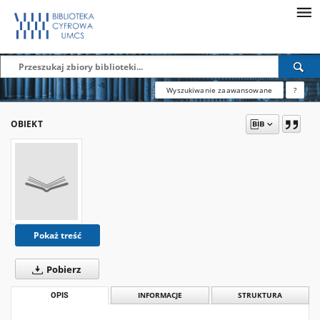
Wyszukiwanie zaawansowane
?
OBIEKT
Pokaż treść
Pobierz
OPIS
INFORMACJE
STRUKTURA