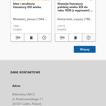
Idee i struktury
Historja literatury
His
literatury XIX wieku
polskiej wieku XIX do
pol
roku 1830 (z wypisami) :
wyp
książka dla modzieży
mo
szkolnej i samouków. Cz.
sa
Misiewicz, Janusz (1944-2015)
Komarnicki, Lucjusz (1884-1926)
Kom
2, (Od wystąpienia A.
up
Mickiewicza do r. 1830)
do
1996
[1917]
[19
Mi
książka
książka
ksi
Więcej
DANE KONTAKTOWE
Adres
Biblioteka UMCS
ul. Radziszewskiego 11
20-031 Lublin, Poland