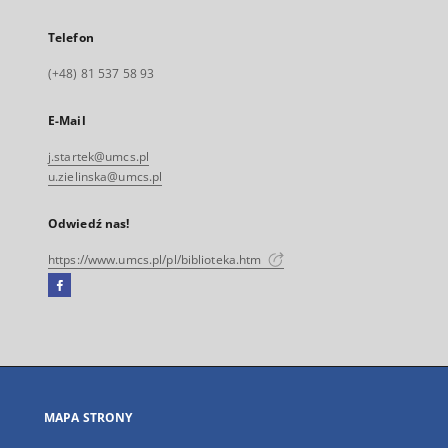
Telefon
(+48) 81 537 58 93
E-Mail
j.startek@umcs.pl
u.zielinska@umcs.pl
Odwiedź nas!
https://www.umcs.pl/pl/biblioteka.htm
Facebook
Link
zewnętrzny,
otworzy
się
w
nowej
MAPA STRONY
karcie