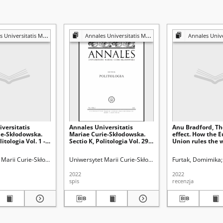
s Mariae Curie-Skłodowska. Sectio K, Politologia
Annales Universitatis Mariae Curie-Skłodowska. Sectio K, Politologia
Annales Universitatis Mariae Curie-Skło
versitatis
Annales Universitatis
Anu Bradford, Th
ie-Skłodowska.
Mariae Curie-Skłodowska.
effect. How the 
litologia Vol. 1 -
Sectio K, Politologia Vol. 29
Union rules the w
rta tytułowa, spis
(2022), 2 - Spis treści
Oxford Universit
New York,2020, 4
Marii Curie-Skłodowskiej (Lublin)
Uniwersytet Marii Curie-Skłodowskiej (Lublin)
Furtak, Domimika
[recenzja]
2022
2022
spis
recenzja