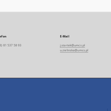
efon
E-Mail
8) 81 537 58 93
j.startek@umcs.pl
u.zielinska@umcs.pl