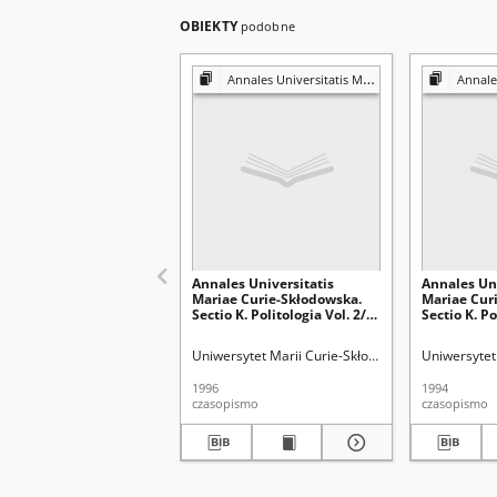
OBIEKTY
podobne
Annales Universitatis Mariae Curie-Skłodowska. Sectio K, Politologia
Annales Universitati
Annales Universitatis
Annales Uni
Mariae Curie-Skłodowska.
Mariae Cur
Sectio K. Politologia Vol. 2/3
Sectio K. Po
- okładka, karta tytułowa,
okładka, ka
spis treści
treści
Uniwersytet Marii Curie-Skłodowskiej (Lublin)
Uniwersytet 
1996
1994
czasopismo
czasopismo