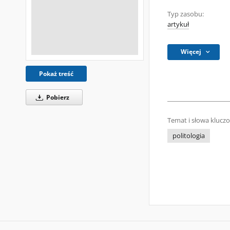
Typ zasobu:
artykuł
Więcej
Pokaż treść
Pobierz
Temat i słowa klucz
politologia