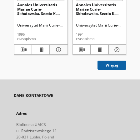
Annales Universitatis
Annales Universitatis
An
Mariae Curie-
Mariae Curie-
Ma
Skłodowska. Sectio K.
Skłodowska. Sectio K.
Skł
Politologia Vol. 2/3 -
Politologia Vol. 1 -
Pol
okładka, karta tytułowa,
okładka, karta tytułowa,
2 -
Uniwersytet Marii Curie-Skłodowskiej (Lublin)
Uniwersytet Marii Curie-Skłodowskiej
Uni
spis treści
spis treści
1996
1994
202
czasopismo
czasopismo
spi
Więcej
DANE KONTAKTOWE
Adres
Biblioteka UMCS
ul. Radziszewskiego 11
20-031 Lublin, Poland