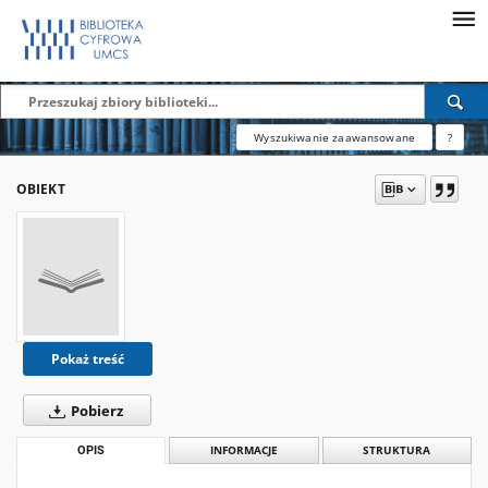
Wyszukiwanie zaawansowane
?
OBIEKT
Pokaż treść
Pobierz
OPIS
INFORMACJE
STRUKTURA