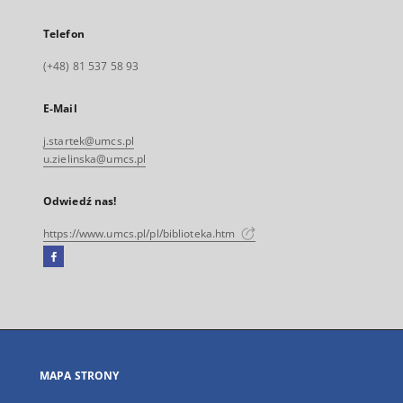
Telefon
(+48) 81 537 58 93
E-Mail
j.startek@umcs.pl
u.zielinska@umcs.pl
Odwiedź nas!
https://www.umcs.pl/pl/biblioteka.htm
Facebook
Link
zewnętrzny,
otworzy
się
w
nowej
MAPA STRONY
karcie