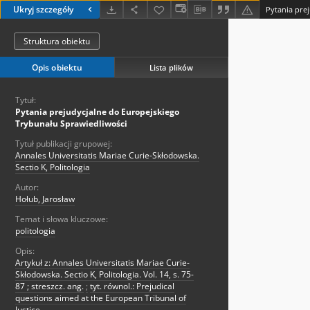
Ukryj szczegóły
Struktura obiektu
Opis obiektu
Lista plików
Tytuł:
Pytania prejudycjalne do Europejskiego
Trybunału Sprawiedliwości
Tytuł publikacji grupowej:
Annales Universitatis Mariae Curie-Skłodowska.
Sectio K, Politologia
Autor:
Hołub, Jarosław
Temat i słowa kluczowe:
politologia
Opis:
Artykuł z: Annales Universitatis Mariae Curie-
Skłodowska. Sectio K, Politologia. Vol. 14, s. 75-
87 ; streszcz. ang.
;
tyt. równol.: Prejudical
questions aimed at the European Tribunal of
Justice