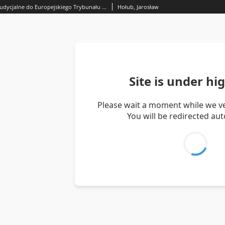
Pytania prejudycjalne do Europejskiego Trybunału Sprawiedliwości
Hołub, Jarosław