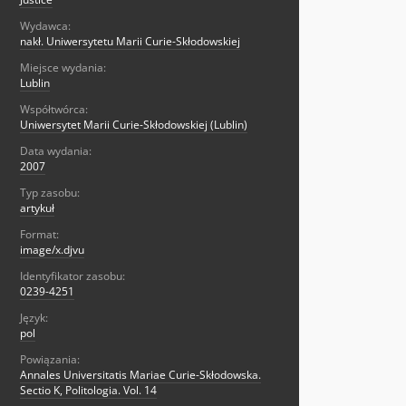
Wydawca:
nakł. Uniwersytetu Marii Curie-Skłodowskiej
Miejsce wydania:
Lublin
Współtwórca:
Uniwersytet Marii Curie-Skłodowskiej (Lublin)
Data wydania:
2007
Typ zasobu:
artykuł
Format:
image/x.djvu
Identyfikator zasobu:
0239-4251
Język:
pol
Powiązania:
Annales Universitatis Mariae Curie-Skłodowska.
Sectio K, Politologia. Vol. 14