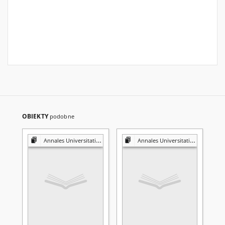
OBIEKTY
podobne
Annales Universitatis Mariae Curie-Skłodowska. Sectio K, Politologia
Annales Universitatis Mariae Curie-Skłodowska. Sectio K, Politologia