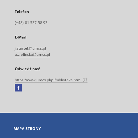
Telefon
(+48) 81 537 58 93
E-Mail
j.startek@umcs.pl
u.zielinska@umcs.pl
Odwiedź nas!
https://www.umcs.pl/pl/biblioteka.htm
Facebook
Link
zewnętrzny,
otworzy
się
w
nowej
MAPA STRONY
karcie