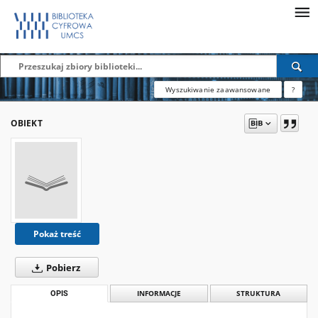
Wyszukiwanie zaawansowane
?
OBIEKT
Pokaż treść
Pobierz
OPIS
INFORMACJE
STRUKTURA