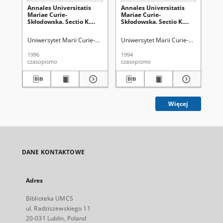
Annales Universitatis
Annales Universitatis
An
Mariae Curie-
Mariae Curie-
Ma
Skłodowska. Sectio K.
Skłodowska. Sectio K.
Skł
Politologia Vol. 2/3 -
Politologia Vol. 1 -
Pol
okładka, karta tytułowa,
okładka, karta tytułowa,
2 -
Uniwersytet Marii Curie-Skłodowskiej (Lublin)
Uniwersytet Marii Curie-Skłodowskiej
Uni
spis treści
spis treści
1996
1994
202
czasopismo
czasopismo
spi
Więcej
DANE KONTAKTOWE
Adres
Biblioteka UMCS
ul. Radziszewskiego 11
20-031 Lublin, Poland