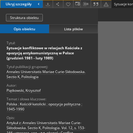
Ukryj szczegóły
Struktura obiektu
Opis obiektu
Lista plików
Tytuł:
Sytuacje konfliktowe w relacjach Kościoła z
opozycją antykomunistyczną w Polsce
(grudzień 1981 - luty 1989)
Tytuł publikacji grupowej:
Annales Universitatis Mariae Curie-Skłodowska.
Sectio K, Politologia
Autor:
Piątkowski, Krzysztof
Temat i słowa kluczowe:
Polska
;
Kościół katolicki
;
opozycja polityczna
;
1945-1990
Opis:
Artykuł z: Annales Universitatis Mariae Curie-
Skłodowska. Sectio K, Politologia. Vol. 12, s. 153-
166 ; streszcz. ang.
;
tyt. równol.: Conflict