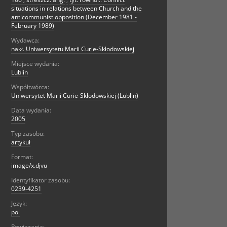
situations in relations between Church and the
anticommunist opposition (December 1981 -
February 1989)
Wydawca:
nakł. Uniwersytetu Marii Curie-Skłodowskiej
Miejsce wydania:
Lublin
Współtwórca:
Uniwersytet Marii Curie-Skłodowskiej (Lublin)
Data wydania:
2005
Typ zasobu:
artykuł
Format:
image/x.djvu
Identyfikator zasobu:
0239-4251
Język:
pol
Powiązania: