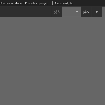
Sytuacje konfliktowe w relacjach Kościoła z opozycją antykomunistyczną w Polsce (grudzień 1981 - luty 1989)
Piątkowski, Krzysztof