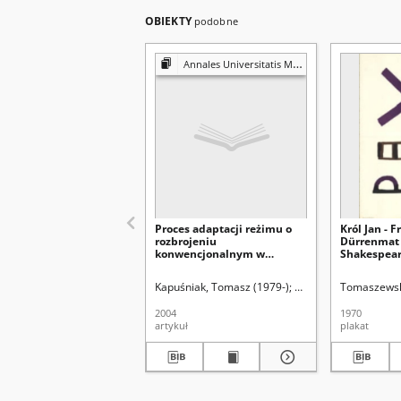
OBIEKTY
podobne
Annales Universitatis Mariae Curie-Skłodowska. Sectio K, Politologia
Proces adaptacji reżimu o
Król Jan - F
rozbrojeniu
Dürrenmat
konwencjonalnym w
Shakespear'
Europie
Dramatycz
Kapuśniak, Tomasz (1979-)
Uniwersytet Marii Cur
Tomaszewsk
2004
1970
artykuł
plakat