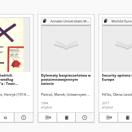
Annales Universitatis Mariae Curie-Skłodowska. Sectio K, Politologia
Wschód Euro
riedrich
Dylematy bezpieczeństwa w
Security options 
 według
postzimnowojennym
Europe
a : Teatr
świecie
ny
ie-Skłodowskiej (Lublin)
i, Henryk (1914-2005)
Pietraś, Marek
Uniwersytet Marii Curie-Skłodowskiej (L
Hilʹko, Olena Leon
1994
2017
artykuł
artykuł