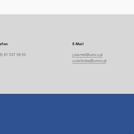
efon
E-Mail
8) 81 537 58 93
j.startek@umcs.pl
u.zielinska@umcs.pl