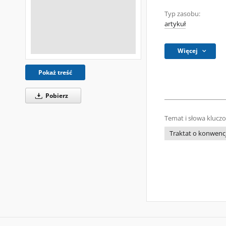
Typ zasobu:
artykuł
Więcej
Pokaż treść
Pobierz
Temat i słowa klucz
Traktat o konwencj