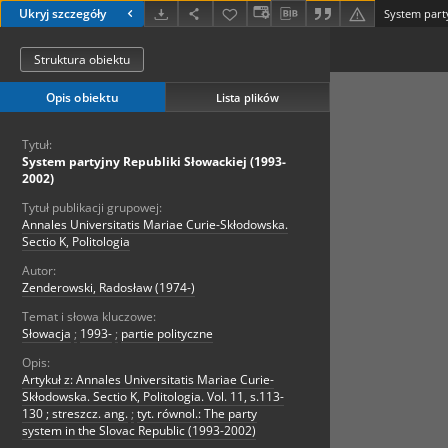
Ukryj szczegóły
System party
Struktura obiektu
Opis obiektu
Lista plików
Tytuł:
System partyjny Republiki Słowackiej (1993-
2002)
Tytuł publikacji grupowej:
Annales Universitatis Mariae Curie-Skłodowska.
Sectio K, Politologia
Autor:
Zenderowski, Radosław (1974-)
Temat i słowa kluczowe:
Słowacja
;
1993-
;
partie polityczne
Opis:
Artykuł z: Annales Universitatis Mariae Curie-
Skłodowska. Sectio K, Politologia. Vol. 11, s.113-
130 ; streszcz. ang.
;
tyt. równol.: The party
system in the Slovac Republic (1993-2002)