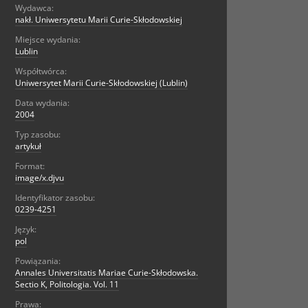
Wydawca:
nakł. Uniwersytetu Marii Curie-Skłodowskiej
Miejsce wydania:
Lublin
Współtwórca:
Uniwersytet Marii Curie-Skłodowskiej (Lublin)
Data wydania:
2004
Typ zasobu:
artykuł
Format:
image/x.djvu
Identyfikator zasobu:
0239-4251
Język:
pol
Powiązania:
Annales Universitatis Mariae Curie-Skłodowska.
Sectio K, Politologia. Vol. 11
Prawa: