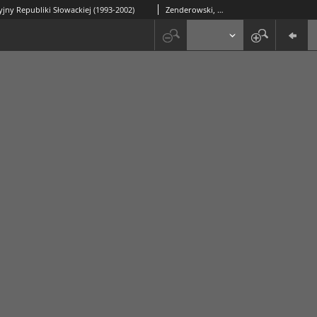
jny Republiki Słowackiej (1993-2002)
Zenderowski, Radosław (1974-)