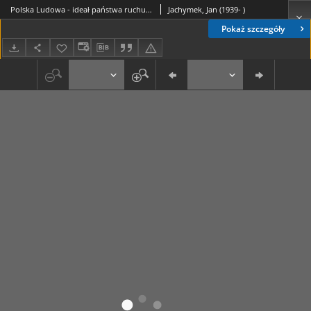
Polska Ludowa - ideał państwa ruchu ludowego
Jachymek, Jan (1939- )
Pokaż szczegóły