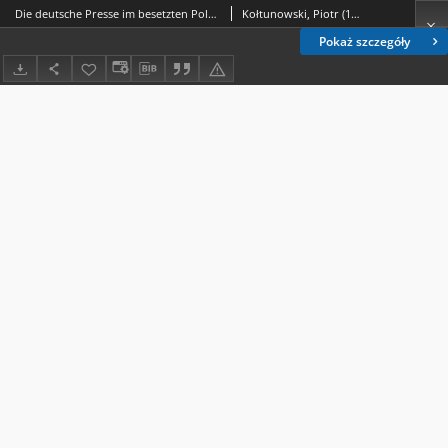
Die deutsche Presse im besetzten Polen 1939-1945. Die Hitlerpropaganda gegenüber dem Generalgouvernement
Kołtunowski, Piotr (1948- )
Pokaż szczegóły