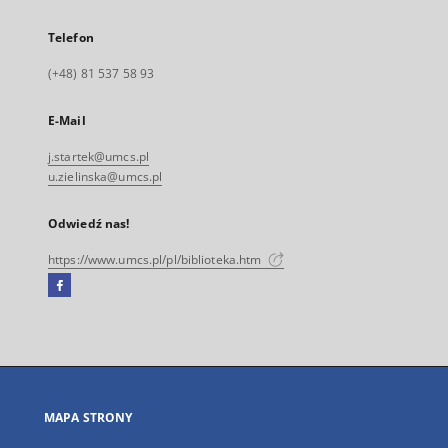
Telefon
(+48) 81 537 58 93
E-Mail
j.startek@umcs.pl
u.zielinska@umcs.pl
Odwiedź nas!
https://www.umcs.pl/pl/biblioteka.htm
Facebook
Link
zewnętrzny,
otworzy
się
w
nowej
MAPA STRONY
karcie