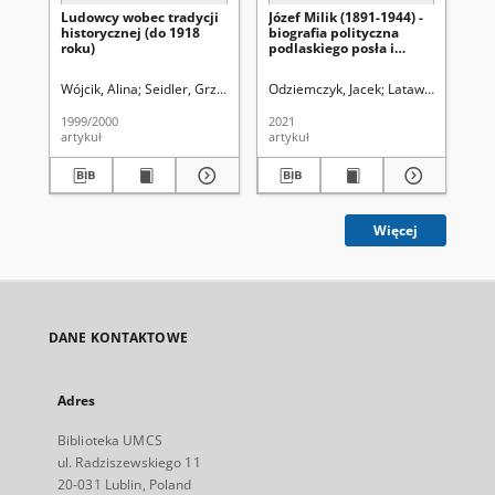
Ludowcy wobec tradycji
Józef Milik (1891-1944) -
Res
historycznej (do 1918
biografia polityczna
roku)
podlaskiego posła i
działacza społecznego
Wójcik, Alina
Seidler, Grzegorz Leopold (1913-1924). Red.
Odziemczyk, Jacek
Latawiec, Krzyszt
Uniwersytet
Uni
1999/2000
2021
199
artykuł
artykuł
cza
Więcej
DANE KONTAKTOWE
Adres
Biblioteka UMCS
ul. Radziszewskiego 11
20-031 Lublin, Poland