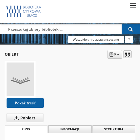
Wyszukiwanie zaawansowane
?
OBIEKT
Pokaż treść
Pobierz
OPIS
INFORMACJE
STRUKTURA