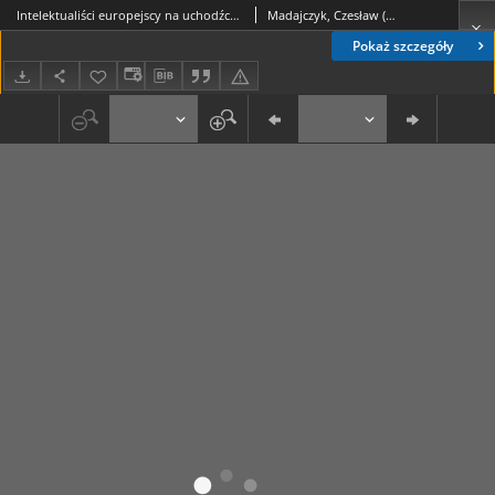
Intelektualiści europejscy na uchodźctwie i politycznej emigracji w pierwszej połowie XX wieku
Madajczyk, Czesław (1921-2008)
Pokaż szczegóły