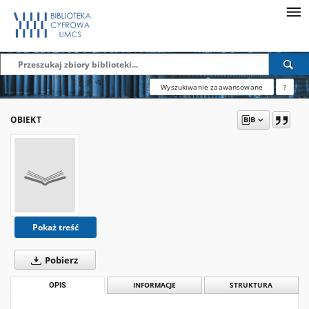
Wyszukiwanie zaawansowane
?
OBIEKT
Pokaż treść
Pobierz
OPIS
INFORMACJE
STRUKTURA