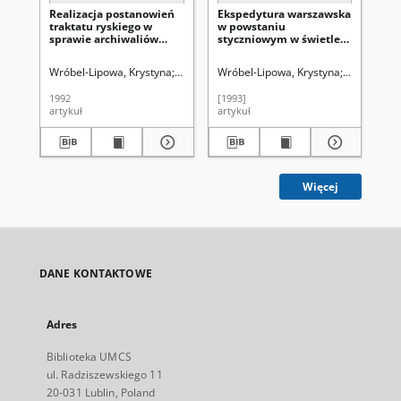
Realizacja postanowień
Ekspedytura warszawska
Śla
traktatu ryskiego w
w powstaniu
tuł
sprawie archiwaliów
styczniowym w świetle
św
polskich
akt z procesu Romualda
Traugutta
Wróbel-Lipowa, Krystyna
Śladkowski, Wiesław (1935-). Red.
Wróbel-Lipowa, Krystyna
Śladkowski,
Wró
1992
[1993]
200
artykuł
artykuł
art
Więcej
DANE KONTAKTOWE
Adres
Biblioteka UMCS
ul. Radziszewskiego 11
20-031 Lublin, Poland