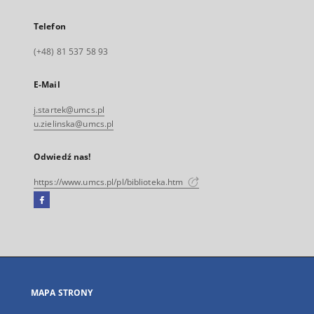
Telefon
(+48) 81 537 58 93
E-Mail
j.startek@umcs.pl
u.zielinska@umcs.pl
Odwiedź nas!
https://www.umcs.pl/pl/biblioteka.htm
Facebook
Link
zewnętrzny,
otworzy
się
w
nowej
MAPA STRONY
karcie