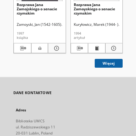
Rozprawa Jana
Rozprawa Jana
St
Zamojskiego o senacie
Zamoyskiego o senacie
wo
rzymskim
rzymskim
Po
(1 
p.n
Zamoyski, Jan (1542-1605)
Kuryłowicz, Marek (1944-)
Kuryłowicz, Marek (1944- )
Witkowski, Wojc
Śladkowsk
Rog
1997
1994
199
książka
artykuł
art
Więcej
DANE KONTAKTOWE
Adres
Biblioteka UMCS
ul. Radziszewskiego 11
20-031 Lublin, Poland