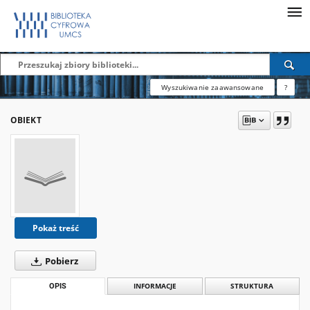
Wyszukiwanie zaawansowane
?
OBIEKT
Pokaż treść
Pobierz
OPIS
INFORMACJE
STRUKTURA