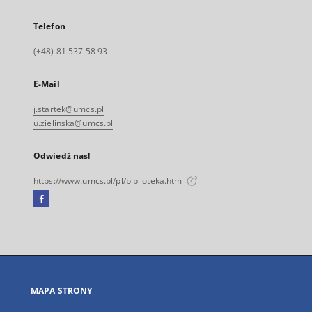
Telefon
(+48) 81 537 58 93
E-Mail
j.startek@umcs.pl
u.zielinska@umcs.pl
Odwiedź nas!
https://www.umcs.pl/pl/biblioteka.htm
Facebook
Link
zewnętrzny,
otworzy
się
w
nowej
MAPA STRONY
karcie