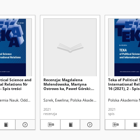
itical Science and
Recenzja: Magdalena
Teka of Political
al Relations Nr
Molendowska, Martyna
International Rel
 - Spis treści
Ostrows ka, Paweł Górski:
16 (2021), 2 - Spis
Infrastruktura krytyczna
jako element
emia Nauk. Oddział w Lublinie
sytet Marii Curie-Skłodowskiej (Lublin)
Szrek, Ewelina
Uniwersytet Marii Curie-Skłodowskiej (Lublin)
Polska Akademia Nauk. Oddział w Lublin
Polska Akademia N
bezpieczeństwa. Wymiar
europejski i krajowy,
2021
2021
Wydawnictw o Adam
recenzja
spis
Marszałek, Toruń 2021, ss .
216