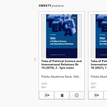
OBIEKTY
podobne
Teka of Political Science and
Teka of Pol
International Relations Nr
Internation
14 (2019), 2 - Spis treści
16 (2021), 1
Polska Akademia Nauk. Oddział w Lublinie
Polska Akad
Uniwer
2019
2021
spis
spis