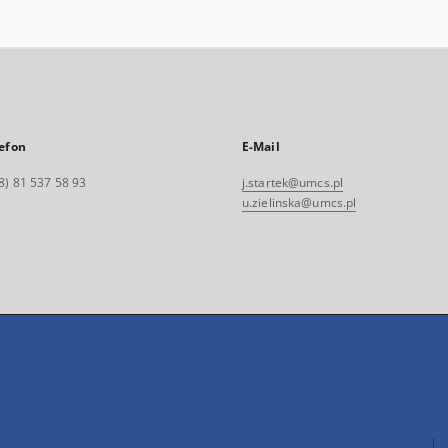
efon
E-Mail
8) 81 537 58 93
j.startek@umcs.pl
u.zielinska@umcs.pl