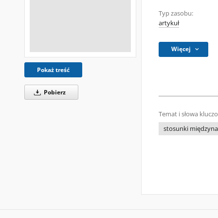
Typ zasobu:
artykuł
Więcej
Pokaż treść
Pobierz
Temat i słowa klucz
stosunki międzyn