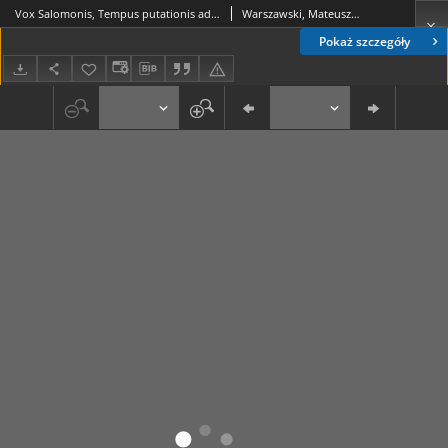
Vox Salomonis, Tempus putationis aduenit Cant. 2. V. 12. Quæ Sensu Morali Omnes homines [...]
Warszawski, Mateusz (ca 1588-1652)
Pokaż szczegóły