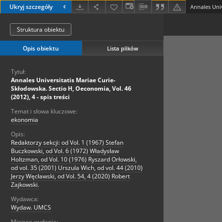
Ukryj szczegóły
Struktura obiektu
Opis obiektu
Lista plików
Tytuł:
Annales Universitatis Mariae Curie-
Skłodowska. Sectio H, Oeconomia, Vol. 46
(2012), 4 - spis treści
Temat i słowa kluczowe:
ekonomia
Opis:
Redaktorzy sekcji: od Vol. 1 (1967) Stefan
Buczkowski, od Vol. 6 (1972) Władysław
Holtzman, od Vol. 10 (1976) Ryszard Orłowski,
od vol. 35 (2001) Urszula Wich, od vol. 44 (2010)
Jerzy Węcławski, od Vol. 54, 4 (2020) Robert
Zajkowski.
Wydawca:
Wydaw. UMCS
Miejsce wydania: