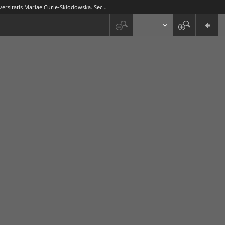
Annales Universitatis Mariae Curie-Skłodowska. Sectio H, Oeconomia, Vol. 46 (2012), 4 - spis treści