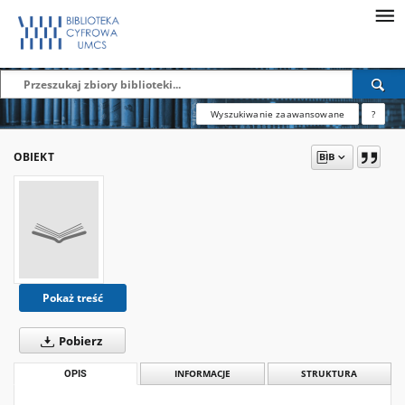
Wyszukiwanie zaawansowane
?
OBIEKT
Pokaż treść
Pobierz
OPIS
INFORMACJE
STRUKTURA