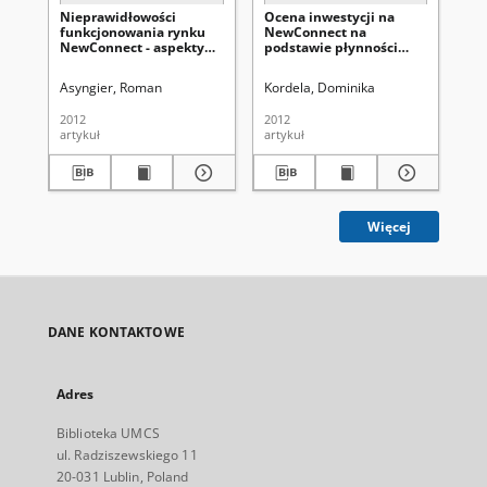
Nieprawidłowości
Ocena inwestycji na
Wp
funkcjonowania rynku
NewConnect na
ob
NewConnect - aspekty
podstawie płynności
Ne
prawne i organizacyjne
rynku i stopy zwrotu z
gł
akcji
al
Asyngier, Roman
Kordela, Dominika
As
sy
Eu
2012
2012
201
artykuł
artykuł
cza
Więcej
DANE KONTAKTOWE
Adres
Biblioteka UMCS
ul. Radziszewskiego 11
20-031 Lublin, Poland