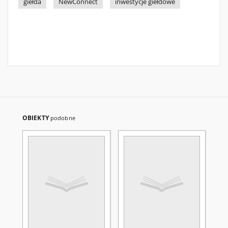
giełda
NewConnect
inwestycje giełdowe
OBIEKTY
podobne