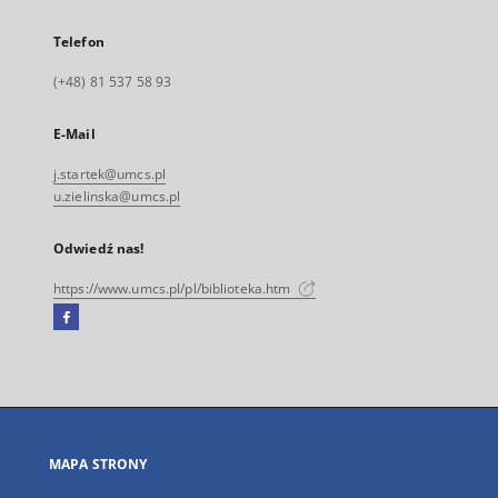
Telefon
(+48) 81 537 58 93
E-Mail
j.startek@umcs.pl
u.zielinska@umcs.pl
Odwiedź nas!
https://www.umcs.pl/pl/biblioteka.htm
Facebook
Link
zewnętrzny,
otworzy
się
w
nowej
MAPA STRONY
karcie