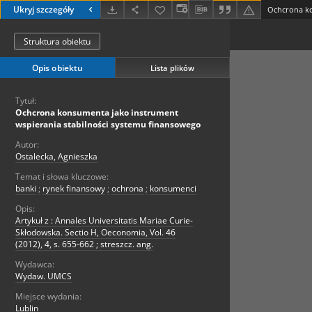
Ukryj szczegóły
Struktura obiektu
Opis obiektu
Lista plików
Tytuł:
Ochcrona konsumenta jako instrument
wspierania stabilności systemu finansowego
Autor:
Ostalecka, Agnieszka
Temat i słowa kluczowe:
banki
;
rynek finansowy
;
ochrona
;
konsumenci
Opis:
Artykuł z : Annales Universitatis Mariae Curie-
Skłodowska. Sectio H, Oeconomia, Vol. 46
(2012), 4, s. 655-662 ; streszcz. ang.
Wydawca:
Wydaw. UMCS
Miejsce wydania:
Lublin