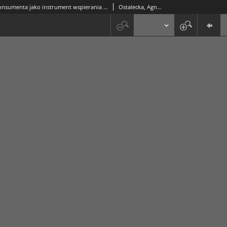
Ochcrona konsumenta jako instrument wspierania stabilności systemu finansowego
Ostalecka, Agnieszka