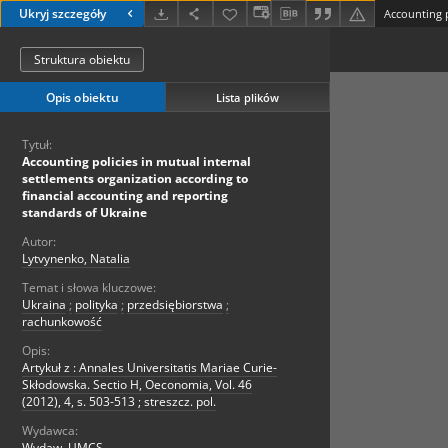
Ukryj szczegóły
Struktura obiektu
Opis obiektu
Lista plików
Tytuł:
Accounting policies in mutual internal
settlements organization according to
financial accounting and reporting
standards of Ukraine
Autor:
Lytvynenko, Natalia
Temat i słowa kluczowe:
Ukraina
;
polityka
;
przedsiębiorstwa
;
rachunkowość
Opis:
Artykuł z : Annales Universitatis Mariae Curie-
Skłodowska. Sectio H, Oeconomia, Vol. 46
(2012), 4, s. 503-513 ; streszcz. pol.
Wydawca:
Wydaw. UMCS