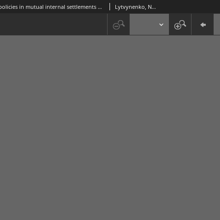
Accounting policies in mutual internal settlements organization according to financial accounting and reporting standards of Ukraine
Lytvynenko, Natalia