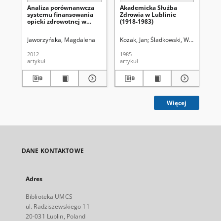
Analiza porównanwcza
Akademicka Służba
Ha
systemu finansowania
Zdrowia w Lublinie
pr
opieki zdrowotnej w
(1918-1983)
ed
Polsce z wybranymi
krajami
Jaworzyńska, Magdalena
Kozak, Jan
Śladkowski, Wiesław (1935
Nie
2012
1985
200
artykuł
artykuł
art
Więcej
DANE KONTAKTOWE
Adres
Biblioteka UMCS
ul. Radziszewskiego 11
20-031 Lublin, Poland