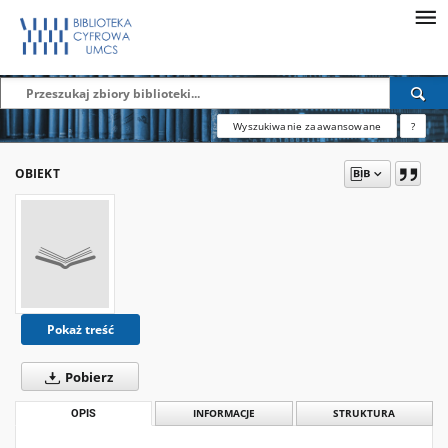
Wyszukiwanie zaawansowane
?
OBIEKT
Pokaż treść
Pobierz
OPIS
INFORMACJE
STRUKTURA