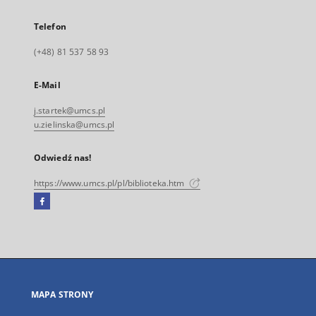
Telefon
(+48) 81 537 58 93
E-Mail
j.startek@umcs.pl
u.zielinska@umcs.pl
Odwiedź nas!
https://www.umcs.pl/pl/biblioteka.htm
Facebook
Link
zewnętrzny,
otworzy
się
w
nowej
MAPA STRONY
karcie