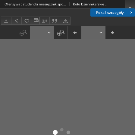
Ofensywa : studencki miesięcznik społeczno-kulturalny. - Nr 1=13 (kwiec. 2013)
Koło Dziennikarskie Wydziału Politologii UMCS
Pokaż szczegóły