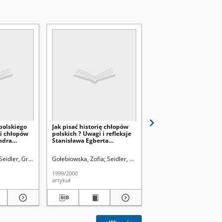
polskiego
Jak pisać historię chłopów
Imigranci ruscy i woło
ii chłopów
polskich ? Uwagi i refleksje
wsiach województwa
ndra
Stanisława Egberta
lubelskiego w późnym
go
Koźmiana
średniowieczu (XIV-XV 
). Red.
Seidler, Grzegorz Leopold (1913-1924). Red.
Uniwersytet Marii Curie-Skłodowskiej (Lublin)
Gołebiowska, Zofia
Seidler, Grzegorz Leopold (1913-1924). R
Uniwersytet Marii Curie-Skłodowskie
Jawor, Grzegorz (1960-)
1999/2000
[1989]
artykuł
artykuł