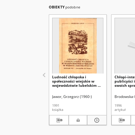
OBIEKTY
podobne
Ludność chłopska i
Chłopi-inte
społeczności wiejskie w
publicyści 
województwie lubelskim w
swoich spra
późnym średniowieczu :
schyłek XIV - początek XVI
Jawor, Grzegorz (1960-)
Brodowska-K
wieku
1991
1996
książka
artykuł