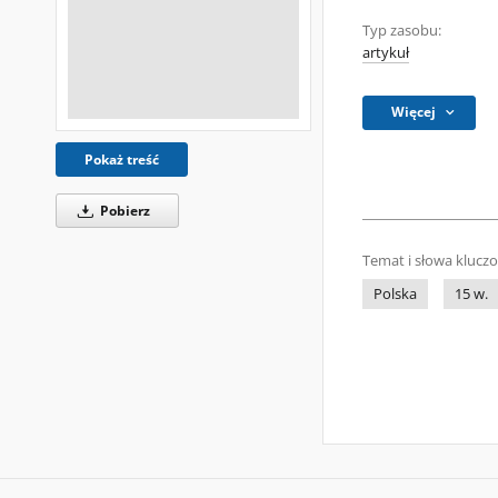
Typ zasobu:
artykuł
Więcej
Pokaż treść
Pobierz
Temat i słowa klucz
Polska
15 w.