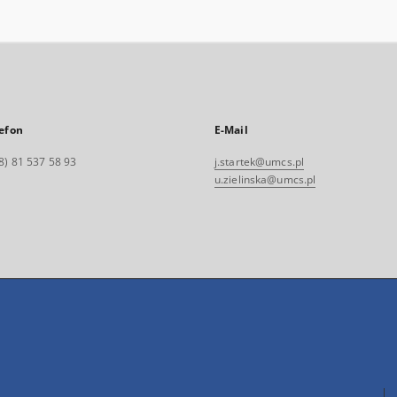
efon
E-Mail
8) 81 537 58 93
j.startek@umcs.pl
u.zielinska@umcs.pl