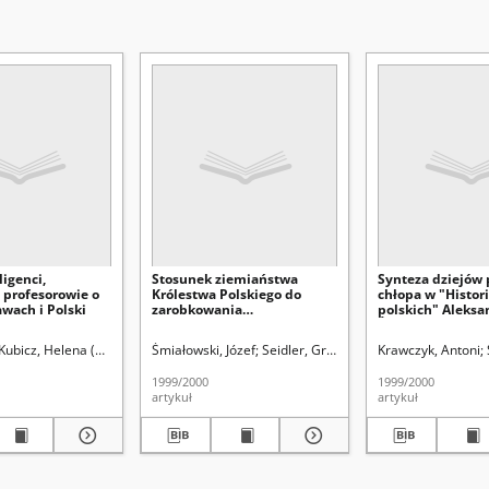
ligenci,
Stosunek ziemiaństwa
Synteza dziejów 
i profesorowie o
Królestwa Polskiego do
chłopa w "Histor
wach i Polski
zarobkowania
polskich" Aleksa
pozarolniczego i
Świętochowskie
dodatkowego chłopów w
ubicz, Helena (1914-2003)
Śmiałowski, Józef
Śladkowski, Wiesław (1935-). Red.
Seidler, Grzegorz Leopold (1913-1924
Krawczyk, Antoni
okresie pouwłaszczeniowym
(1864-1913)
1999/2000
1999/2000
artykuł
artykuł