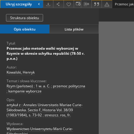
Ukryj szczegóły
Struktura obiektu
Opis obiektu
Lista plików
Tytuł:
Przemoc jako metoda walki wyborczej w
Rzymie w okresie schyłku republiki (78-50 r.
p.n.e.)
Autor:
Kowalski, Henryk
Temat i słowa kluczowe:
Rzym (państwo)
;
1 w. a. C.
;
przemoc polityczna
;
kampanie wyborcze
Opis:
artykuł z : Annales Universitatis Mariae Curie-
Skłodowska. Sectio F, Historia Vol. 38/39
(1983/1984), s. 73-92
;
streszcz. ros, fr.
Wydawca:
Wydawnictwo Uniwersytetu Marii Curie-
Skłodowskiej