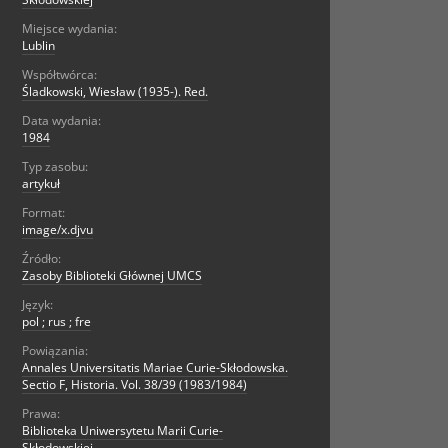
Miejsce wydania:
Lublin
Współtwórca:
Śladkowski, Wiesław (1935-). Red.
Data wydania:
1984
Typ zasobu:
artykuł
Format:
image/x.djvu
Źródło:
Zasoby Biblioteki Głównej UMCS
Język:
pol ; rus ; fre
Powiązania:
Annales Universitatis Mariae Curie-Skłodowska.
Sectio F, Historia. Vol. 38/39 (1983/1984)
Prawa:
Biblioteka Uniwersytetu Marii Curie-
Skłodowskiej