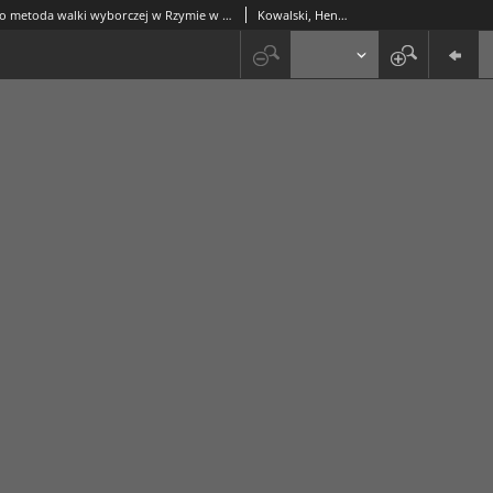
Przemoc jako metoda walki wyborczej w Rzymie w okresie schyłku republiki (78-50 r. p.n.e.)
Kowalski, Henryk