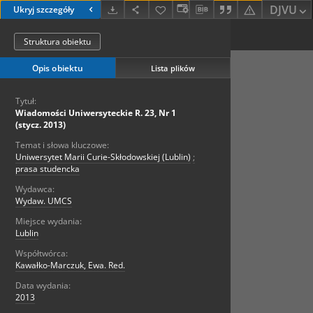
DJVU
Ukryj szczegóły
Struktura obiektu
Opis obiektu
Lista plików
Tytuł:
Wiadomości Uniwersyteckie R. 23, Nr 1
(stycz. 2013)
Temat i słowa kluczowe:
Uniwersytet Marii Curie-Skłodowskiej (Lublin)
;
prasa studencka
Wydawca:
Wydaw. UMCS
Miejsce wydania:
Lublin
Współtwórca:
Kawałko-Marczuk, Ewa. Red.
Data wydania:
2013