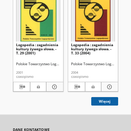
Logopedia : zagadnienia
Logopedia : zagadnienia
Lo
kultury żywego słowa. -
kultury żywego słowa. -
kul
T. 29 (2001)
T. 33 (2004)
T. 
Polskie Towarzystwo Logopedyczne
Polskie Towarzystwo Logopedyczne
Grabias, Stanisław (1942- ). Red.
Po
2001
2004
200
czasopismo
czasopismo
cza
Więcej
DANE KONTAKTOWE