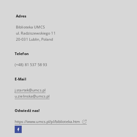
Adres
Biblioteka UMCS
ul. Radziszewskiego 11
20-031 Lublin, Poland
Telefon
(+48) 81 537 58 93
E-Mail
j.startek@umcs.pl
u.zielinska@umcs.pl
Odwiedź nas!
https://www.umcs.pl/pl/biblioteka.htm
Facebook
Link