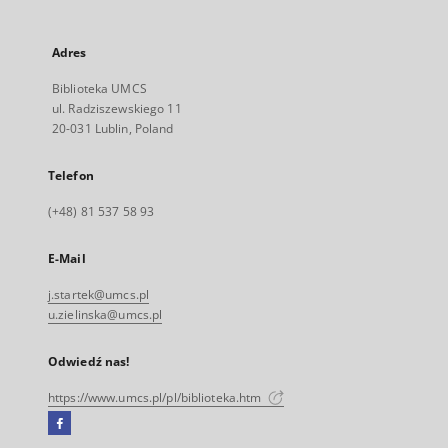
Adres
Biblioteka UMCS
ul. Radziszewskiego 11
20-031 Lublin, Poland
Telefon
(+48) 81 537 58 93
E-Mail
j.startek@umcs.pl
u.zielinska@umcs.pl
Odwiedź nas!
https://www.umcs.pl/pl/biblioteka.htm
Facebook
Link