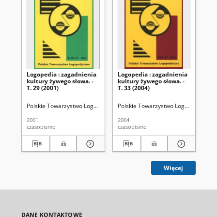
Logopedia : zagadnienia
Logopedia : zagadnienia
Lo
kultury żywego słowa. -
kultury żywego słowa. -
kul
T. 29 (2001)
T. 33 (2004)
T. 
Polskie Towarzystwo Logopedyczne
Polskie Towarzystwo Logopedyczne
Grabias, Stanisław (1942- ). Red.
Po
2001
2004
200
czasopismo
czasopismo
cza
Więcej
DANE KONTAKTOWE