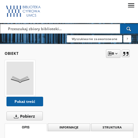
Wyszukiwanie zaawansowane
?
OBIEKT
Pokaż treść
Pobierz
OPIS
INFORMACJE
STRUKTURA