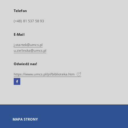
Telefon
(+48) 81 537 58 93
E-Mail
j.startek@umcs.pl
u.zielinska@umcs.pl
Odwiedź nas!
https://www.umcs.pl/pl/biblioteka.htm
Facebook
Link
zewnętrzny,
otworzy
się
w
nowej
MAPA STRONY
karcie